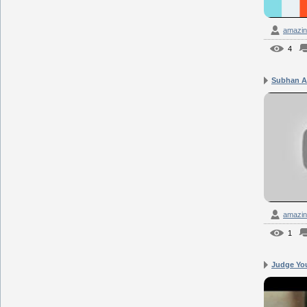
amazin
4
Subhan A
amazin
1