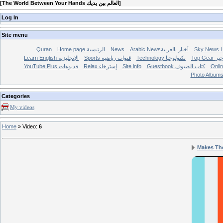
[
The World Between Your Hands العالم بين يديك
]
Log In
Site menu
Quran
Home page الرئيسية
News
Arabic Newsأخبار بالعربية
Top Ge
Technology تكنولوجيا
Sports قنوات رياضية
Learn English الإنجليزية
YouTube Plus فديوهات
Relax إسترخاء
Site info
Guestbook كتاب الضيوف
Photo Album
Categories
My videos
Home
»
Video
:
6
Makes The